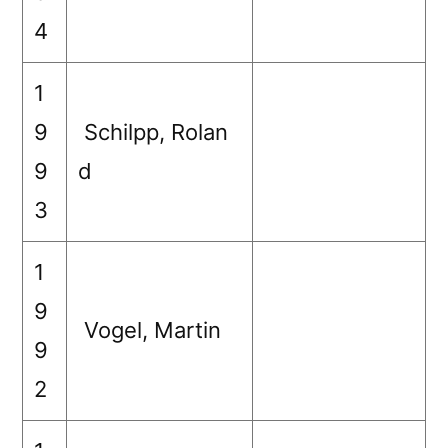
4
1
9
Schilpp, Rolan
9
d
3
1
9
Vogel, Martin
9
2