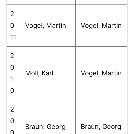
2
0
Vogel, Martin
Vogel, Martin
11
2
0
Moll, Karl
Vogel, Martin
1
0
2
0
Braun, Georg
Braun, Georg
0