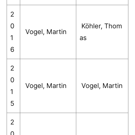
2
0
Köhler, Thom
Vogel, Martin
1
as
6
2
0
Vogel, Martin
Vogel, Martin
1
5
2
0