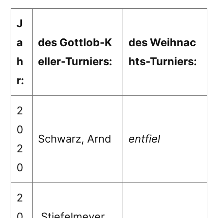
J
a
des Gottlob-K
des Weihnac
h
eller-Turniers:
hts-Turniers:
r:
2
0
Schwarz, Arnd
entfiel
2
0
2
0
Stiefelmeyer,