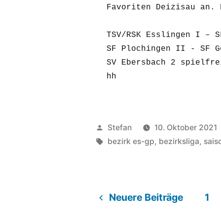
Favoriten Deizisau an. 
TSV/RSK Esslingen I – S
SF Plochingen II - SF G
SV Ebersbach 2 spielfrei
hh
Veröffentlicht
Stefan
10. Oktober 2021
von
Schlagwörter:
bezirk es-gp
,
bezirksliga
,
sais
Neuere Beiträge
1
Seitennummerieru