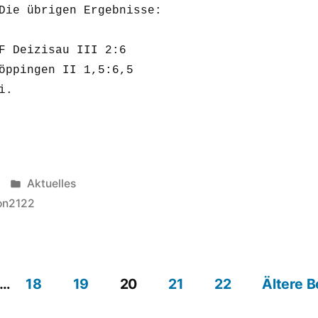
Die übrigen Ergebnisse:

F Deizisau III 2:6

öppingen II 1,5:6,5

.

Veröffentlicht
Aktuelles
unter
on2122
…
18
19
20
21
22
Ältere B
ng