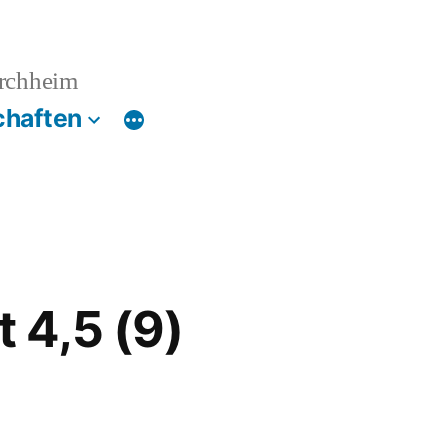
irchheim
chaften
 4,5 (9)