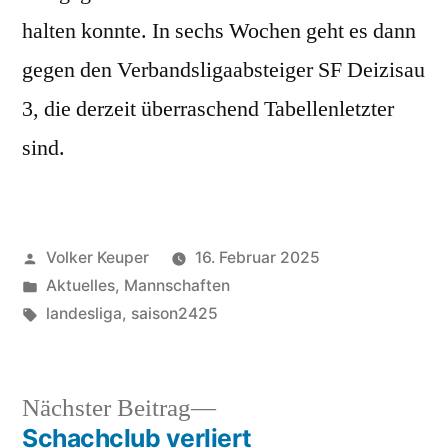
halten konnte. In sechs Wochen geht es dann
gegen den Verbandsligaabsteiger SF Deizisau
3, die derzeit überraschend Tabellenletzter
sind.
Veröffentlicht
Volker Keuper
16. Februar 2025
von
Veröffentlicht
Aktuelles
,
Mannschaften
unter
Schlagwörter:
landesliga
,
saison2425
Nächster
Nächster Beitrag
Beitrag:
Schachclub verliert