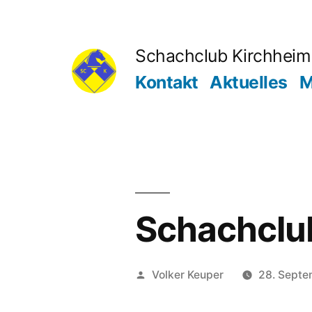
Zum
Inhalt
Schachclub Kirchheim 
springen
Kontakt
Aktuelles
M
Schachclub
Veröffentlicht
Volker Keuper
28. Sept
von