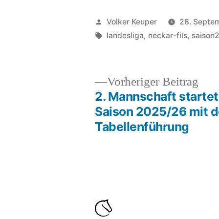
Veröffentlicht
Volker Keuper
28. Septe
von
Schlagwörter:
landesliga
,
neckar-fils
,
saison
Vor
Vorheriger Beitrag
Beit
2. Mannschaft startet 
Beitragsnavigation
Saison 2025/26 mit d
Tabellenführung