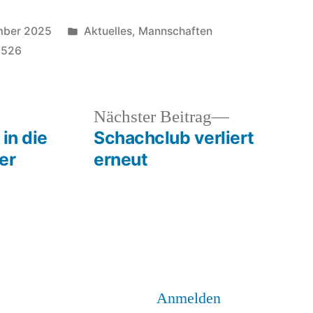
Veröffentlicht
mber 2025
Aktuelles
,
Mannschaften
unter
2526
heriger
Nächster
Nächster Beitrag
rag:
Beitrag:
in die
Schachclub verliert
er
erneut
Anmelden