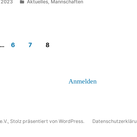
Veröffentlicht
r 2023
Aktuelles
,
Mannschaften
unter
…
6
7
8
ng
Anmelden
e.V.
,
Stolz präsentiert von WordPress.
Datenschutzerklär