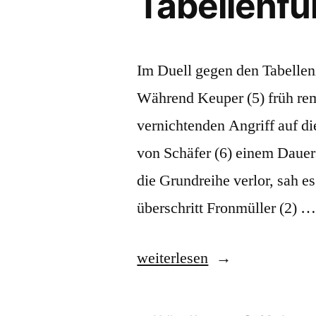
Tabellenf
Im Duell gegen den Tabellen
Während Keuper (5) früh remis
vernichtenden Angriff auf d
von Schäfer (6) einem Daue
die Grundreihe verlor, sah e
überschritt Fronmüller (2) 
„Schachclub
weiterlesen
Kirchheim
verteidigt