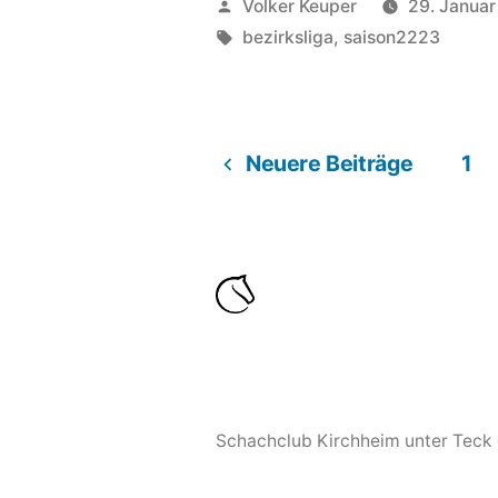
Veröffentlicht
Volker Keuper
29. Janua
Tabellenführung“
von
Schlagwörter:
bezirksliga
,
saison2223
Neuere Beiträge
1
Seitennummerieru
der
Beiträge
Schachclub Kirchheim unter Teck 