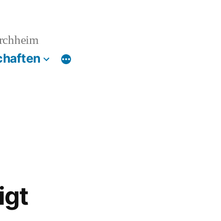
irchheim
chaften
igt