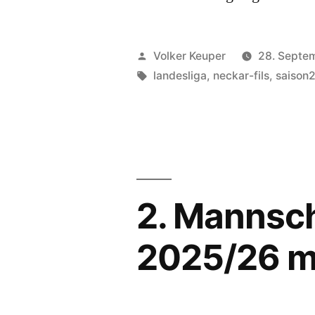
Veröffentlicht
Volker Keuper
28. Septe
von
Schlagwörter:
landesliga
,
neckar-fils
,
saison
2. Mannscha
2025/26 mi