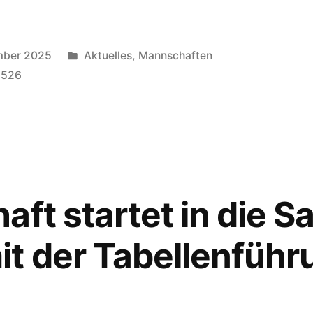
Veröffentlicht
mber 2025
Aktuelles
,
Mannschaften
unter
2526
ft startet in die S
t der Tabellenführ