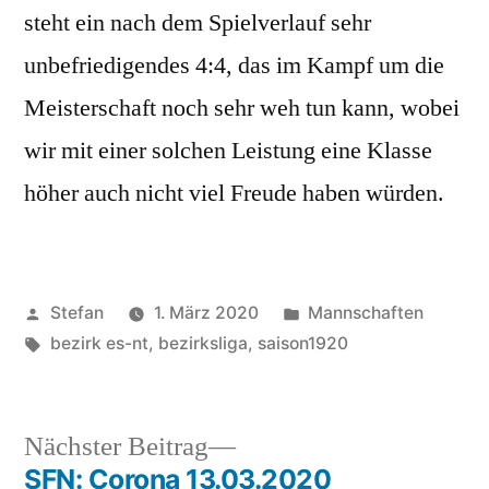
steht ein nach dem Spielverlauf sehr
unbefriedigendes 4:4, das im Kampf um die
Meisterschaft noch sehr weh tun kann, wobei
wir mit einer solchen Leistung eine Klasse
höher auch nicht viel Freude haben würden.
Veröffentlicht
Veröffentlicht
Stefan
1. März 2020
Mannschaften
von
Schlagwörter:
unter
bezirk es-nt
,
bezirksliga
,
saison1920
Nächster
Nächster Beitrag
Beitrag:
SFN: Corona 13.03.2020