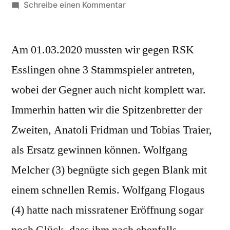
von
zu
Schreibe einen Kommentar
Bezirksliga
B
Am 01.03.2020 mussten wir gegen RSK
Neckar-
Fils
Esslingen ohne 3 Stammspieler antreten,
7.
wobei der Gegner auch nicht komplett war.
Spieltag
2019/20
Immerhin hatten wir die Spitzenbretter der
Zweiten, Anatoli Fridman und Tobias Traier,
als Ersatz gewinnen können. Wolfgang
Melcher (3) begnügte sich gegen Blank mit
einem schnellen Remis. Wolfgang Flogaus
(4) hatte nach missratener Eröffnung sogar