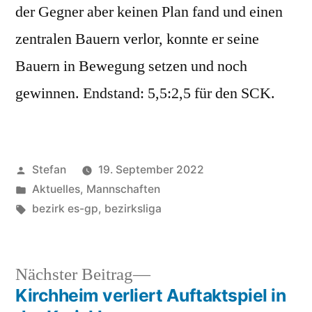
der Gegner aber keinen Plan fand und einen
zentralen Bauern verlor, konnte er seine
Bauern in Bewegung setzen und noch
gewinnen. Endstand: 5,5:2,5 für den SCK.
Veröffentlicht
Stefan
19. September 2022
von
Veröffentlicht
Aktuelles
,
Mannschaften
unter
Schlagwörter:
bezirk es-gp
,
bezirksliga
Nächster
Nächster Beitrag
Beitrag:
Kirchheim verliert Auftaktspiel in
Beitragsnavigation