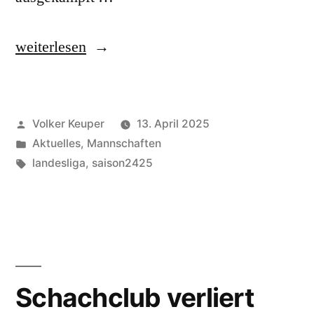
„Schachclub
weiterlesen
wird
Dritter“
Veröffentlicht
Volker Keuper
13. April 2025
von
Veröffentlicht
Aktuelles
,
Mannschaften
unter
Schlagwörter:
landesliga
,
saison2425
Schachclub verliert