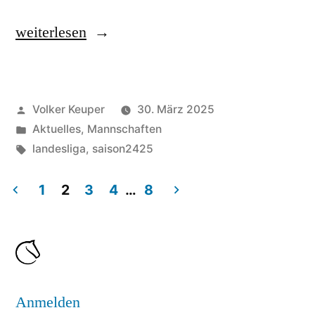
„Schachclub
weiterlesen
verliert“
Veröffentlicht
Volker Keuper
30. März 2025
von
Veröffentlicht
Aktuelles
,
Mannschaften
unter
Schlagwörter:
landesliga
,
saison2425
1
2
3
4
…
8
Seitennummerierung
der
Beiträge
Anmelden