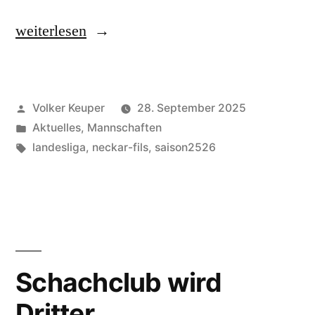
„Schachclub
weiterlesen
mit
Fehlstart“
Veröffentlicht
Volker Keuper
28. September 2025
von
Veröffentlicht
Aktuelles
,
Mannschaften
unter
Schlagwörter:
landesliga
,
neckar-fils
,
saison2526
Schachclub wird
Dritter