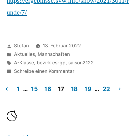
https://ergebnisse.svw.info/show/2021/3011/r
unde/7/
Veröffentlicht
Stefan
13. Februar 2022
von
Veröffentlicht
Aktuelles
,
Mannschaften
unter
Schlagwörter:
A-Klasse
,
bezirk es-gp
,
saison2122
zu
Schreibe einen Kommentar
Zweite
Mannschaft
1
…
15
16
17
18
19
…
22
holt
Seitennummerierung
souveränen
der
Sieg
gegen
Beiträge
Geislingen