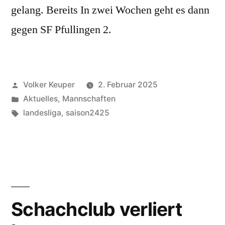
gelang. Bereits In zwei Wochen geht es dann
gegen SF Pfullingen 2.
Veröffentlicht
Volker Keuper
2. Februar 2025
von
Veröffentlicht
Aktuelles
,
Mannschaften
unter
Schlagwörter:
landesliga
,
saison2425
Schachclub verliert