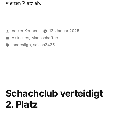
vierten Platz ab.
Veröffentlicht
Volker Keuper
12. Januar 2025
von
Veröffentlicht
Aktuelles
,
Mannschaften
unter
Schlagwörter:
landesliga
,
saison2425
Schachclub verteidigt
2. Platz