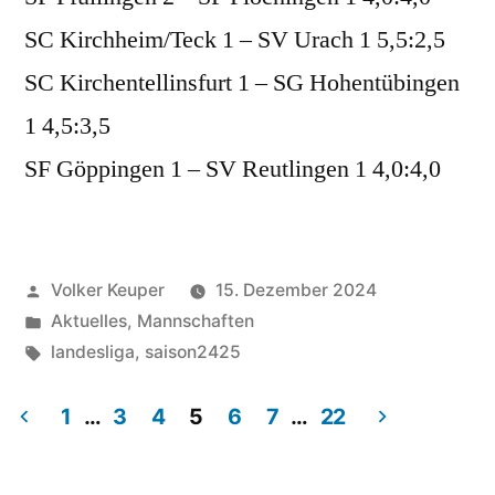
SC Kirchheim/Teck 1 – SV Urach 1 5,5:2,5
SC Kirchentellinsfurt 1 – SG Hohentübingen
1 4,5:3,5
SF Göppingen 1 – SV Reutlingen 1 4,0:4,0
Veröffentlicht
Volker Keuper
15. Dezember 2024
von
Veröffentlicht
Aktuelles
,
Mannschaften
unter
Schlagwörter:
landesliga
,
saison2425
1
…
3
4
5
6
7
…
22
Seitennummerierung