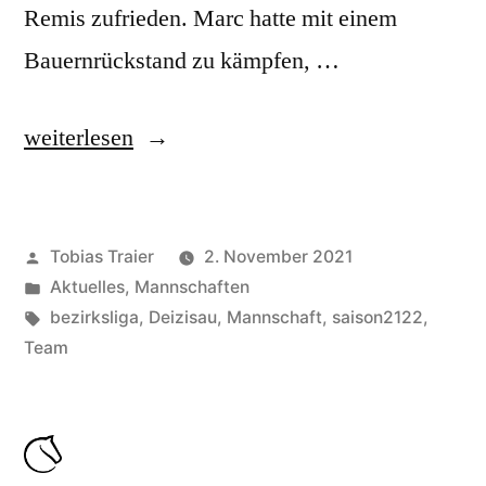
Remis zufrieden. Marc hatte mit einem
Bauernrückstand zu kämpfen, …
„Bezirksliga
weiterlesen
zweiter
Spieltag:
Veröffentlicht
Tobias Traier
2. November 2021
SF
von
Veröffentlicht
Aktuelles
,
Mannschaften
Deizisau
unter
Schlagwörter:
bezirksliga
,
Deizisau
,
Mannschaft
,
saison2122
,
III
Team
-
SC
Kirchheim