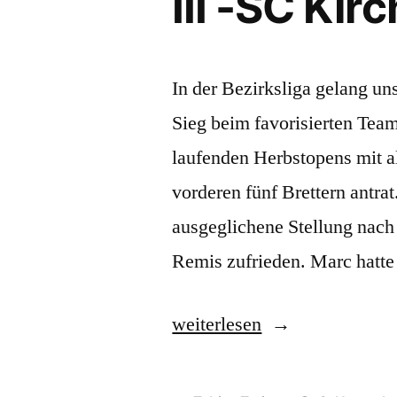
III -SC Kir
In der Bezirksliga gelang un
Sieg beim favorisierten Team
laufenden Herbstopens mit al
vorderen fünf Brettern antra
ausgeglichene Stellung nach
Remis zufrieden. Marc hatt
„Bezirksliga
weiterlesen
zweiter
Spieltag: