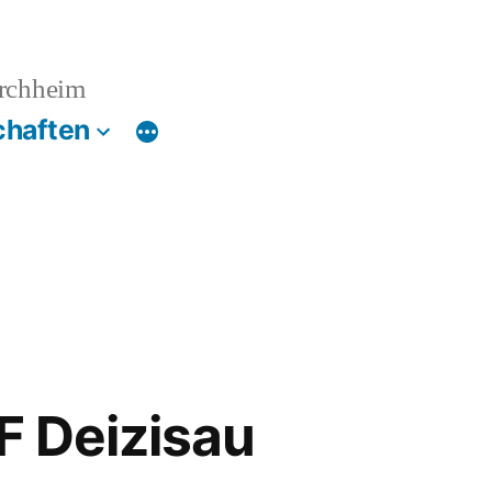
irchheim
chaften
SF Deizisau